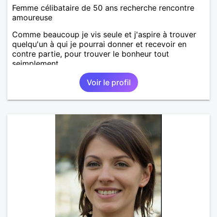
Femme célibataire de 50 ans recherche rencontre
amoureuse
Comme beaucoup je vis seule et j'aspire à trouver
quelqu'un à qui je pourrai donner et recevoir en
contre partie, pour trouver le bonheur tout
seimplement.
Voir le profil