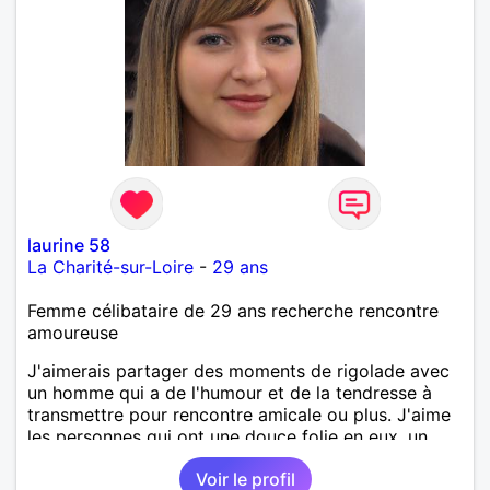
laurine 58
La Charité-sur-Loire
-
29 ans
Femme célibataire de 29 ans recherche rencontre
amoureuse
J'aimerais partager des moments de rigolade avec
un homme qui a de l'humour et de la tendresse à
transmettre pour rencontre amicale ou plus. J'aime
les personnes qui ont une douce folie en eux, un
brin de réserve.
Voir le profil