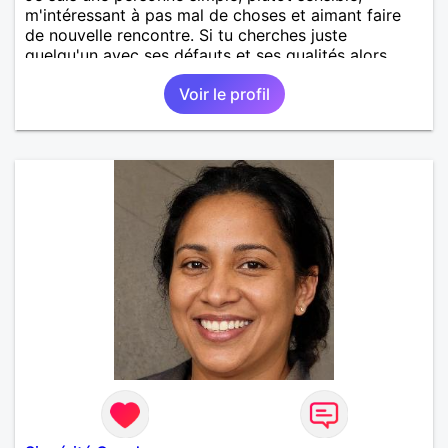
m'intéressant à pas mal de choses et aimant faire
de nouvelle rencontre. Si tu cherches juste
quelqu'un avec ses défauts et ses qualités alors
pourquoi ne pas faire connaissance?
Voir le profil