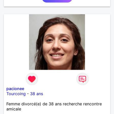
pacionee
Tourcoing
-
38 ans
Femme divorcé(e) de 38 ans recherche rencontre
amicale