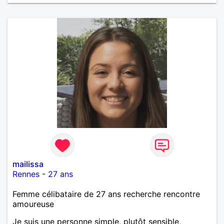
mailissa
Rennes
-
27 ans
Femme célibataire de 27 ans recherche rencontre
amoureuse
Je suis une personne simple, plutôt sensible,