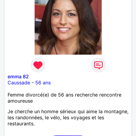
emma 82
Caussade
-
56 ans
Femme divorcé(e) de 56 ans recherche rencontre
amoureuse
Je cherche un homme sérieux qui aime la montagne,
les randonnées, le vélo, les voyages et les
restaurants.