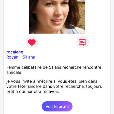
rocalene
Royan
-
51 ans
Femme célibataire de 51 ans recherche rencontre
amicale
je vous invite à m'écrire si vous êtes: bien dans
votre tête, sincère dans votre recherche, toujours
prêt à donner et à recevoir.
Voir le profil