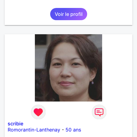
Voir le profil
scribie
Romorantin-Lanthenay
-
50 ans