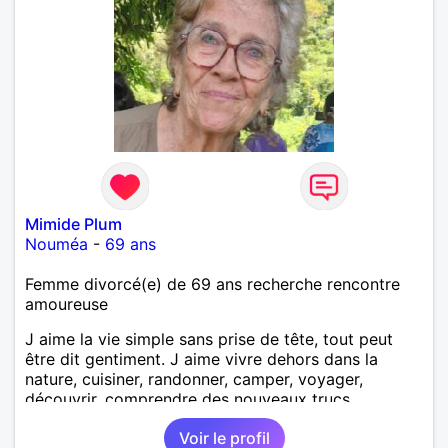
Mimide Plum
Nouméa
-
69 ans
Femme divorcé(e) de 69 ans recherche rencontre
amoureuse
J aime la vie simple sans prise de tête, tout peut
être dit gentiment. J aime vivre dehors dans la
nature, cuisiner, randonner, camper, voyager,
découvrir, comprendre des nouveaux trucs
techniques et sur la vie des êtres vivants. J aime
Voir le profil
danser, faire la fête. Je ne bois pratiquement pas d