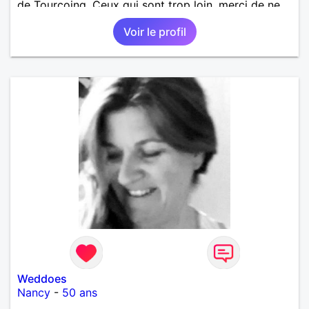
de Tourcoing. Ceux qui sont trop loin, merci de ne
pas me contacter et pour les autres je ne
Voir le profil
manquerais pas de vous répondre et ce sera avec
plaisir.
Weddoes
Nancy
-
50 ans