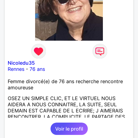
Nicoledu35
Rennes
-
76 ans
Femme divorcé(e) de 76 ans recherche rencontre
amoureuse
OSEZ UN SIMPLE CLIC, ET LE VIRTUEL NOUS
AIDERA A NOUS CONNAITRE, LA SUITE, SEUL
DEMAIN EST CAPABLE DE L ECRIRE; J AIMERAIS
RENCONTRER, LA COMPLICITE, LE PARTAGE DES
BELLES CHOSES DE LA VIE : BALADES, VOYAGES
Voir le profil
EN FRANCE OU AILLEURS. ETRE A L ECOUTE DE L
AUTRE, ET LA VIE SERA PLUS BELLE