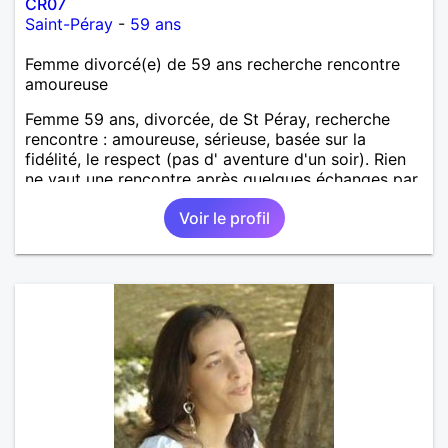
CR07
Saint-Péray
-
59 ans
Femme divorcé(e) de 59 ans recherche rencontre
amoureuse
Femme 59 ans, divorcée, de St Péray, recherche
rencontre : amoureuse, sérieuse, basée sur la
fidélité, le respect (pas d' aventure d'un soir). Rien
ne vaut une rencontre après quelques échanges par
messages pour savoir si il y a un feeling entre les
Voir le profil
deux et le désir de se revoir. Au plaisir de se
découvrir...