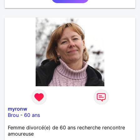
alcool, je fume rarement, je ris souvent. Je cherche
un vrai amoureux pour continuer à profiter de la vie
mais à deux. Je peux tout faire toute seule, mais j
en ai marre je veux partagé et rigoler
myronw
Brou
-
60 ans
Femme divorcé(e) de 60 ans recherche rencontre
amoureuse