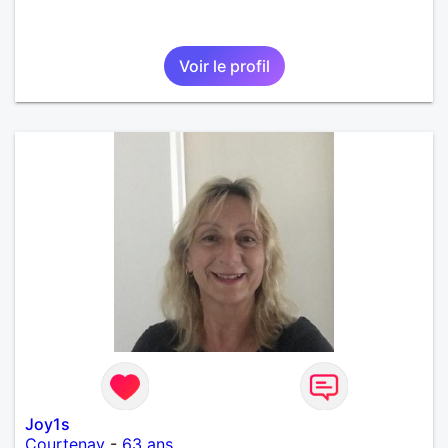
Voir le profil
Joy1s
Courtenay
-
63 ans