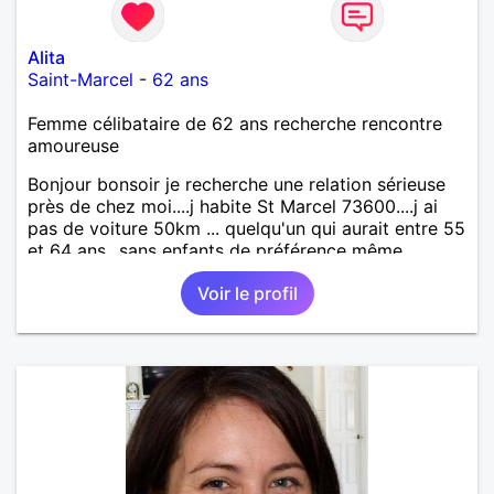
Alita
Saint-Marcel
-
62 ans
Femme célibataire de 62 ans recherche rencontre
amoureuse
Bonjour bonsoir je recherche une relation sérieuse
près de chez moi....j habite St Marcel 73600....j ai
pas de voiture 50km ... quelqu'un qui aurait entre 55
et 64 ans...sans enfants de préférence même
adultes et qui n aurait garder aucun contact avec
Voir le profil
une où plusieurs ex...si vous correspondez à ma
recherche ecrivez moi je vous répondrai...