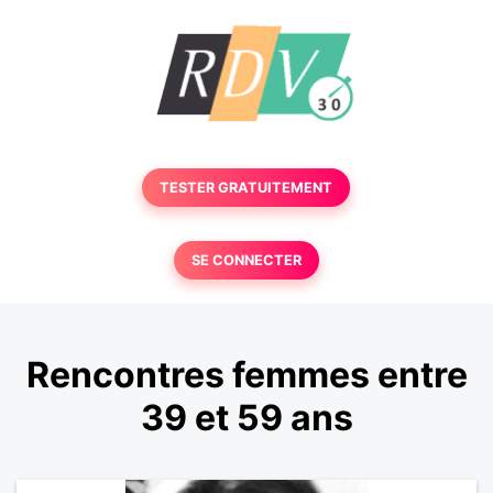
TESTER GRATUITEMENT
SE CONNECTER
Rencontres femmes entre
39 et 59 ans