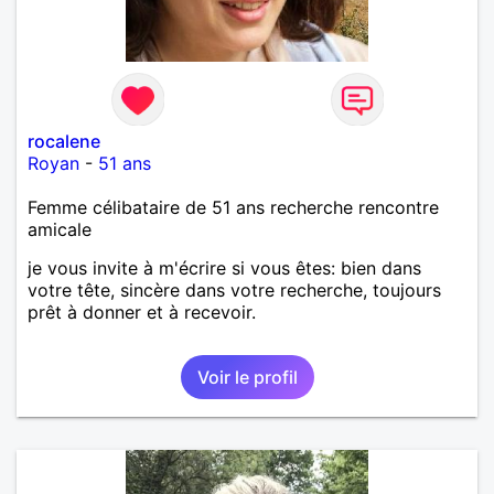
rocalene
Royan
-
51 ans
Femme célibataire de 51 ans recherche rencontre
amicale
je vous invite à m'écrire si vous êtes: bien dans
votre tête, sincère dans votre recherche, toujours
prêt à donner et à recevoir.
Voir le profil