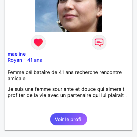
maeline
Royan
-
41 ans
Femme célibataire de 41 ans recherche rencontre
amicale
Je suis une femme souriante et douce qui aimerait
profiter de la vie avec un partenaire qui lui plairait !
Voir le profil