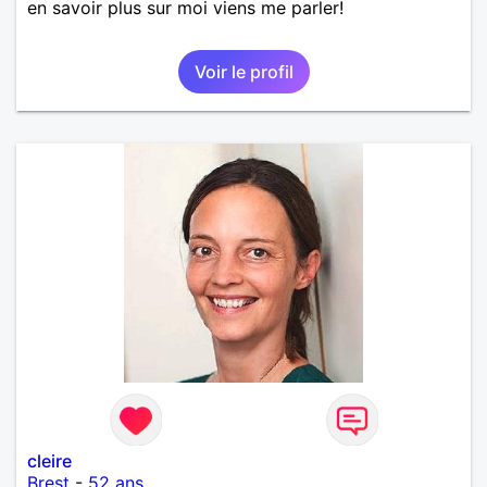
en savoir plus sur moi viens me parler!
Voir le profil
cleire
Brest
-
52 ans