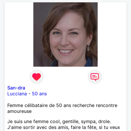
San-dra
Lucciana
-
50 ans
Femme célibataire de 50 ans recherche rencontre
amoureuse
Je suis une femme cool, gentille, sympa, drole.
J'aime sortir avec des amis, faire la fête, si tu veux