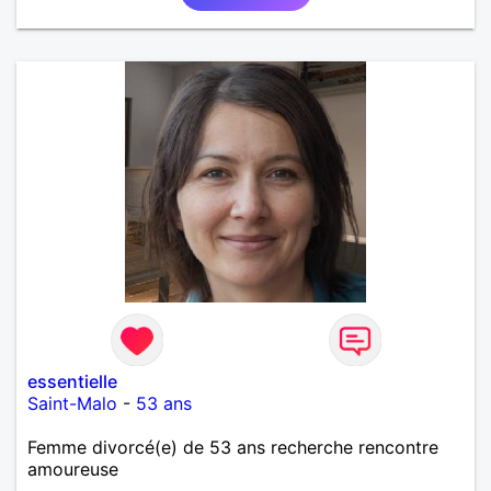
représentatrice de la Femme Divorcée Mal dans sa
peau. A bientôt.
essentielle
Saint-Malo
-
53 ans
Femme divorcé(e) de 53 ans recherche rencontre
amoureuse