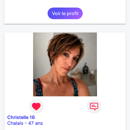
Voir le profil
Christelle 16
Chalais
-
47 ans