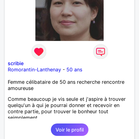
scribie
Romorantin-Lanthenay
-
50 ans
Femme célibataire de 50 ans recherche rencontre
amoureuse
Comme beaucoup je vis seule et j'aspire à trouver
quelqu'un à qui je pourrai donner et recevoir en
contre partie, pour trouver le bonheur tout
seimplement.
Voir le profil