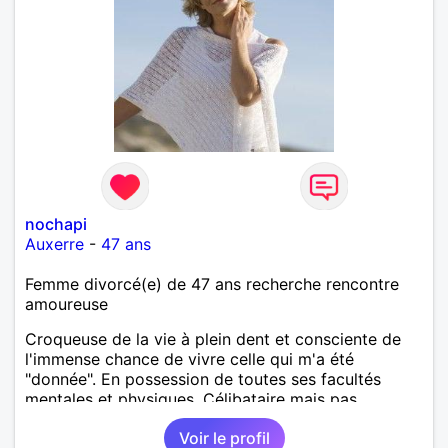
nochapi
Auxerre
-
47 ans
Femme divorcé(e) de 47 ans recherche rencontre
amoureuse
Croqueuse de la vie à plein dent et consciente de
l'immense chance de vivre celle qui m'a été
"donnée". En possession de toutes ses facultés
mentales et physiques. Célibataire mais pas
solitaire, je mène une vie bien remplie. Je ne suis
Voir le profil
pas sur ce site par dépit, ni en tant que