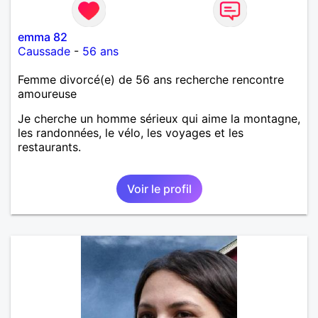
emma 82
Caussade
-
56 ans
Femme divorcé(e) de 56 ans recherche rencontre
amoureuse
Je cherche un homme sérieux qui aime la montagne,
les randonnées, le vélo, les voyages et les
restaurants.
Voir le profil