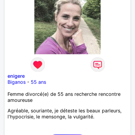
enigere
Biganos
-
55 ans
Femme divorcé(e) de 55 ans recherche rencontre
amoureuse
Agréable, souriante, je déteste les beaux parleurs,
l'hypocrisie, le mensonge, la vulgarité.