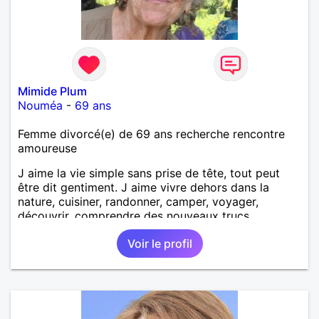
Mimide Plum
Nouméa
-
69 ans
Femme divorcé(e) de 69 ans recherche rencontre
amoureuse
J aime la vie simple sans prise de tête, tout peut
être dit gentiment. J aime vivre dehors dans la
nature, cuisiner, randonner, camper, voyager,
découvrir, comprendre des nouveaux trucs
techniques et sur la vie des êtres vivants. J aime
Voir le profil
danser, faire la fête. Je ne bois pratiquement pas d
alcool, je fume rarement, je ris souvent. Je cherche
un vrai amoureux pour continuer à profiter de la vie
mais à deux. Je peux tout faire toute seule, mais j
en ai marre je veux partagé et rigoler