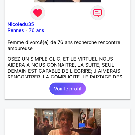
Nicoledu35
Rennes
-
76 ans
Femme divorcé(e) de 76 ans recherche rencontre
amoureuse
OSEZ UN SIMPLE CLIC, ET LE VIRTUEL NOUS
AIDERA A NOUS CONNAITRE, LA SUITE, SEUL
DEMAIN EST CAPABLE DE L ECRIRE; J AIMERAIS
RENCONTRER, LA COMPLICITE, LE PARTAGE DES
BELLES CHOSES DE LA VIE : BALADES, VOYAGES
Voir le profil
EN FRANCE OU AILLEURS. ETRE A L ECOUTE DE L
AUTRE, ET LA VIE SERA PLUS BELLE
ENCORE.....................