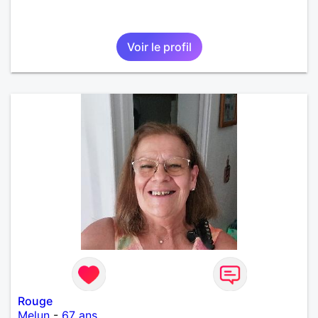
Voir le profil
Rouge
Melun
-
67 ans