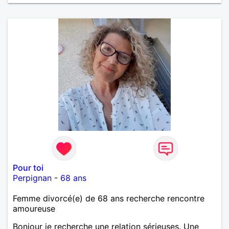
vie de partage, de tendresse. Les voyages et où
randonnées en France ou à l'étranger à deux en
dehors des sentiers battus me raviraient. Je
m'engage à répondre à votre message. Au plaisir de
vous lire.
Pour toi
Perpignan
-
68 ans
Femme divorcé(e) de 68 ans recherche rencontre
amoureuse
Bonjour je recherche une relation sérieuses. Une