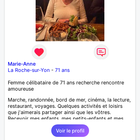
Marie-Anne
La Roche-sur-Yon
-
71 ans
Femme célibataire de 71 ans recherche rencontre
amoureuse
Marche, randonnée, bord de mer, cinéma, la lecture,
restaurant, voyages. Quelques activités et loisirs
que j'aimerais partager ainsi que les vôtres.
Recevoir mes enfants, mes petits-enfants et mes
amis. Bénévolat auprès des enfants à l’école, pour le
Voir le profil
cinéma indépendant... Se rencontrer, être à l’écoute,
échanger avec une personne de confiance, pour une