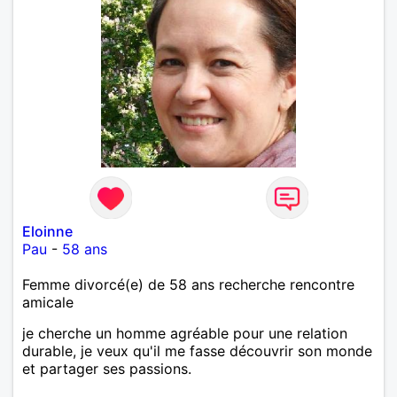
Eloinne
Pau
-
58 ans
Femme divorcé(e) de 58 ans recherche rencontre
amicale
je cherche un homme agréable pour une relation
durable, je veux qu'il me fasse découvrir son monde
et partager ses passions.