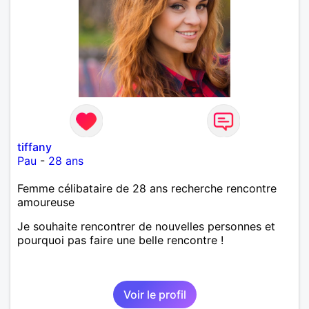
tiffany
Pau
-
28 ans
Femme célibataire de 28 ans recherche rencontre
amoureuse
Je souhaite rencontrer de nouvelles personnes et
pourquoi pas faire une belle rencontre !
Voir le profil