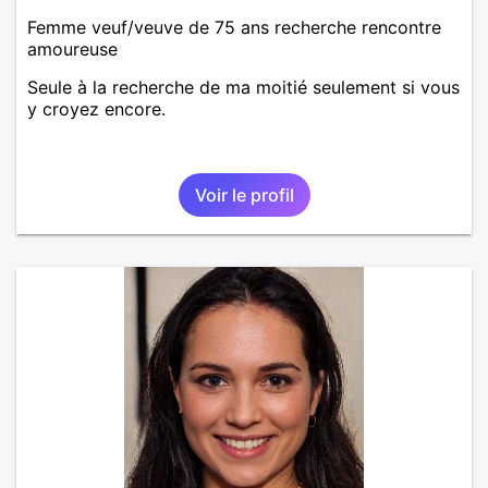
Femme veuf/veuve de 75 ans recherche rencontre
amoureuse
Seule à la recherche de ma moitié seulement si vous
y croyez encore.
Voir le profil