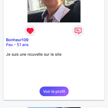
Bonheur109
Pau
-
51 ans
Je suis une nouvelle sur le site
Voir le profil