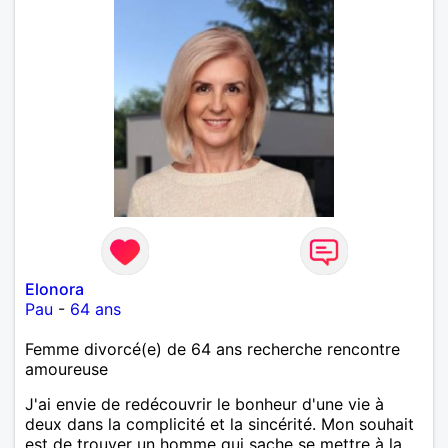
Elonora
Pau
-
64 ans
Femme divorcé(e) de 64 ans recherche rencontre
amoureuse
J'ai envie de redécouvrir le bonheur d'une vie à
deux dans la complicité et la sincérité. Mon souhait
est de trouver un homme qui sache se mettre à la