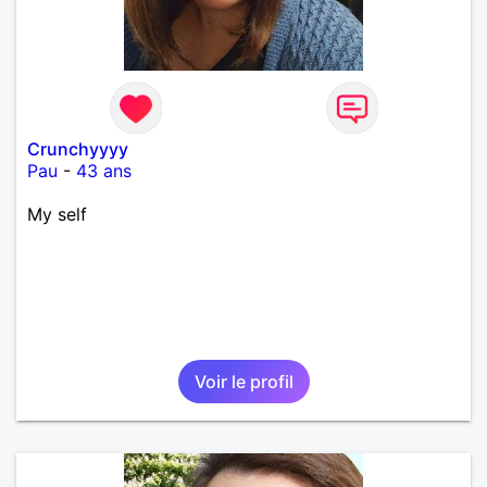
Crunchyyyy
Pau
-
43 ans
My self
Voir le profil