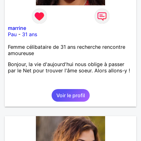
marrine
Pau
-
31 ans
Femme célibataire de 31 ans recherche rencontre
amoureuse
Bonjour, la vie d'aujourd'hui nous oblige à passer
par le Net pour trouver l'âme soeur. Alors allons-y !
Voir le profil