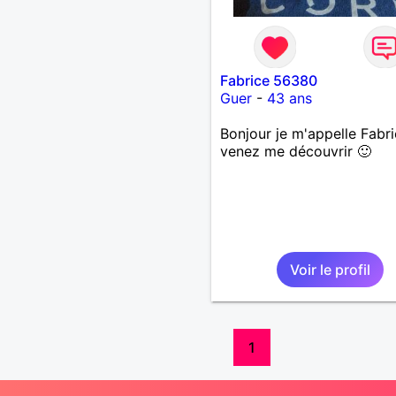
Fabrice 56380
Guer
-
43 ans
Bonjour je m'appelle Fabr
venez me découvrir 🙂
Voir le profil
1