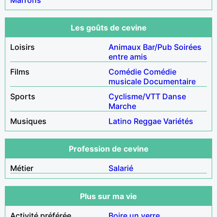
Les goûts de cevine
Loisirs
Animaux
Bar/Pub
Soirées
entre amis
Films
Comédie
Comédie
musicale
Documentaire
Sports
Cyclisme/VTT
Danse
Marche
Musiques
Latino
Reggae
Variétés
Profession de cevine
Métier
Salarié
Plus sur ma vie
Activité préférée
Boire un verre