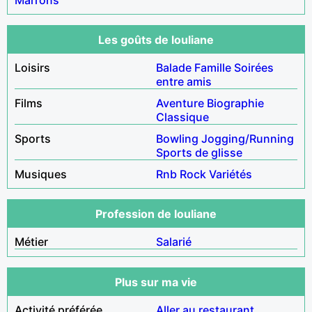
Les goûts de louliane
Loisirs
Balade
Famille
Soirées
entre amis
Films
Aventure
Biographie
Classique
Sports
Bowling
Jogging/Running
Sports de glisse
Musiques
Rnb
Rock
Variétés
Profession de louliane
Métier
Salarié
Plus sur ma vie
Activité préférée
Aller au restaurant